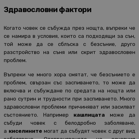
Здравословни фактори
Когато човек се събужда през нощта, въпреки че
се намира в условия, които са подходящи за сън,
той може да се сблъска с безсъние, друго
разстройство на съня или скрит здравословен
проблем.
Въпреки че много хора смятат, че безсънието е
проблем, свързан със заспиването, то може да
включва и събуждане по средата на нощта или
рано сутрин и трудности при заспиването. Много
здравословни проблеми причиняват или засилват
състоянието. Например
кашлицата
може да
събуди човек с белодробно заболяване,
а
киселините
могат да събудят човек с друг вид