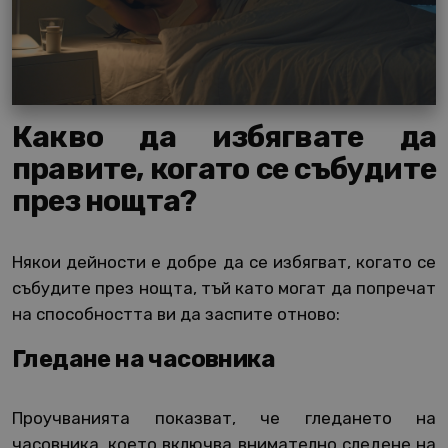
Какво да избягвате да
правите, когато се събудите
през нощта?
Някои дейности е добре да се избягват, когато се
събудите през нощта, тъй като могат да попречат
на способността ви да заспите отново:
Гледане на часовника
Проучванията показват, че гледането на
часовника, което включва внимателно следене на