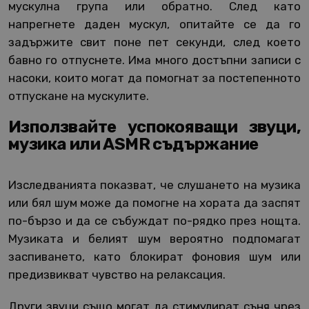
мускулна група или обратно. След като
напрегнете даден мускул, опитайте се да го
задържите свит поне пет секунди, след което
бавно го отпуснете. Има много достъпни записи с
насоки, които могат да помогнат за постепенното
отпускане на мускулите.
Използвайте успокояващи звуци,
музика или ASMR съдържание
Изследванията показват, че слушането на музика
или бял шум може да помогне на хората да заспят
по-бързо и да се събуждат по-рядко през нощта.
Музиката и белият шум вероятно подпомагат
заспиването, като блокират фоновия шум или
предизвикват чувство на релаксация.
Други звуци също могат да стимулират съня чрез