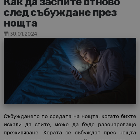
Как да заспите отново
след събуждане през
нощта
30.01.2024
Събуждането по средата на нощта, когато бихте
искали да спите, може да бъде разочароващо
преживяване. Хората се събуждат през нощта