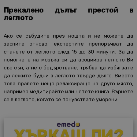
Прекалено дълъг престой в
леглото
Ако се събудите през нощта и не можете да
заспите отново, експертите препоръчват да
станете от леглото след 15 до 30 минути. За да
помогнете на мозъка си да асоциира леглото Ви
със сън, а не с бодърстване, трябва да избягвате
да лежите будни в леглото твърде дълго. Вместо
това правете нещо релаксиращо на друго място,
например медитирайте или четете книга. Върнете
се в леглото, когато се почувствате уморени.