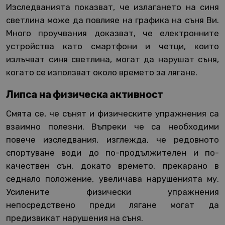
Изследванията показват, че излагането на синя
светлина може да повлияе на графика на съня Ви.
Много проучвания доказват, че електронните
устройства като смартфони и четци, които
излъчват синя светлина, могат да нарушат съня,
когато се използват около времето за лягане.
Липса на физическа активност
Смята се, че сънят и физическите упражнения са
взаимно полезни. Въпреки че са необходими
повече изследвания, изглежда, че редовното
спортуване води до по-продължителен и по-
качествен сън, докато времето, прекарано в
седнало положение, увеличава нарушенията му.
Усилените физически упражнения
непосредствено преди лягане могат да
предизвикат нарушения на съня.