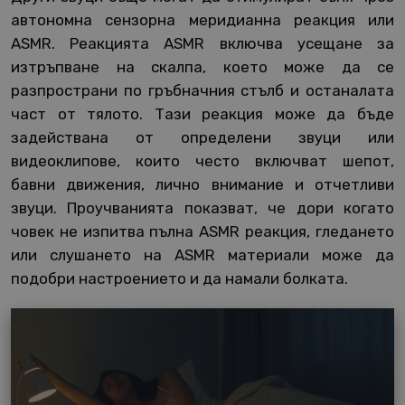
автономна сензорна меридианна реакция или
ASMR. Реакцията ASMR включва усещане за
изтръпване на скалпа, което може да се
разпространи по гръбначния стълб и останалата
част от тялото. Тази реакция може да бъде
задействана от определени звуци или
видеоклипове, които често включват шепот,
бавни движения, лично внимание и отчетливи
звуци. Проучванията показват, че дори когато
човек не изпитва пълна ASMR реакция, гледането
или слушането на ASMR материали може да
подобри настроението и да намали болката.