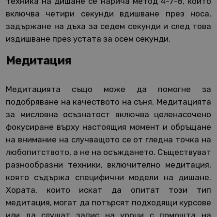
техника на дишане се нарича метод 4-7-8, който
включва четири секунди вдишване през носа,
задържане на дъха за седем секунди и след това
издишване през устата за осем секунди.
Медитация
Медитацията също може да помогне за
подобряване на качеството на съня. Медитацията
за мисловна осъзнатост включва целенасочено
фокусиране върху настоящия момент и обръщане
на внимание на случващото се от гледна точка на
любопитството, а не на осъждането. Съществуват
разнообразни техники, включително медитация,
която съдържа специфични модели на дишане.
Хората, които искат да опитат този тип
медитация, могат да потърсят подходящи курсове
или да слушат запис на уроци с помощта на