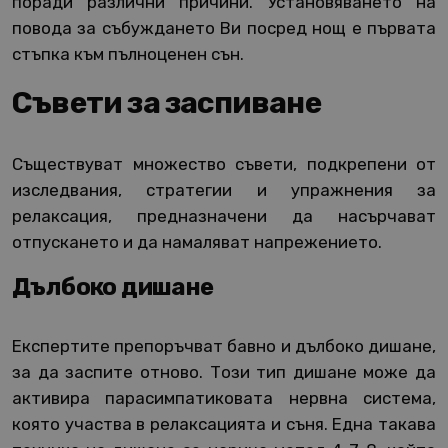
поради различни причини. Установяването на
повода за събуждането Ви посред нощ е първата
стъпка към пълноценен сън.
Съвети за заспиване
Съществуват множество съвети, подкрепени от
изследвания, стратегии и упражнения за
релаксация, предназначени да насърчават
отпускането и да намаляват напрежението.
Дълбоко дишане
Експертите препоръчват бавно и дълбоко дишане,
за да заспите отново. Този тип дишане може да
активира парасимпатиковата нервна система,
която участва в релаксацията и съня. Една такава