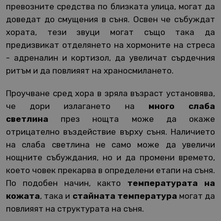
превозните средства по близката улица, могат да
доведат до смущения в съня. Освен че събуждат
хората, тези звуци могат също така да
предизвикат отделянето на хормоните на стреса
- адреналин и кортизол, да увеличат сърдечния
ритъм и да повлияят на храносмилането.
Проучване сред хора в зряла възраст установява,
че дори излагането на
много слаба
светлина
през нощта може да окаже
отрицателно въздействие върху съня. Наличието
на слаба светлина не само може да увеличи
нощните събуждания, но и да промени времето,
което човек прекарва в определени етапи на съня.
По подобен начин, както
температурата на
кожата
, така и
стайната температура
могат да
повлияят на структурата на съня.