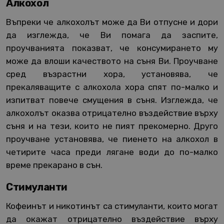
Алкохол
Въпреки че алкохолът може да Ви отпусне и дори
да изглежда, че Ви помага да заспите,
проучванията показват, че консумирането му
може да влоши качеството на съня Ви. Проучване
сред възрастни хора, установява, че
прекаляващите с алкохола хора спят по-малко и
изпитват повече смущения в съня. Изглежда, че
алкохолът оказва отрицателно въздействие върху
съня и на тези, които не пият прекомерно. Друго
проучване установява, че пиенето на алкохол в
четирите часа преди лягане води до по-малко
време прекарано в сън.
Стимуланти
Кофеинът и никотинът са стимуланти, които могат
да окажат отрицателно въздействие върху