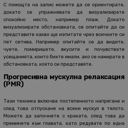
С помощта на запис можете да се ориентирате,
докато се упражнявате да визуализирате
спокойно място, например плаж. Докато
визуализирате обстановката, се опитайте да си
представите какво ще изпитате чрез всичките си
пет сетива. Например опитайте се да видите,
чуете, помиришете, вкусите и почувствате
усещанията, които бихте имали, ако се намирате в
обстановката, която си представяте.
Прогресивна мускулна релаксация
(PMR)
Тази техника включва постепенното напрягане и
след това отпускане на всеки мускул в тялото.
Можете да започнете с краката, след това да
преминете към главата, като редувате по една