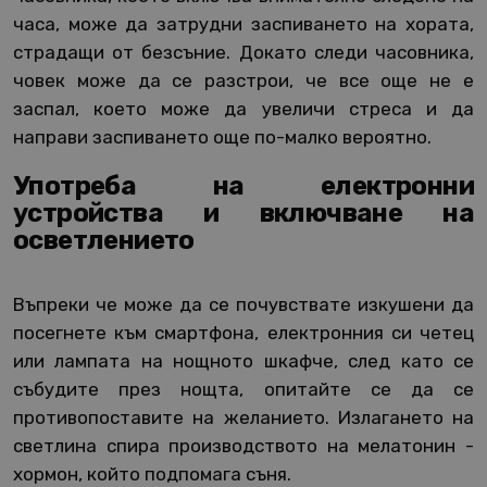
часа, може да затрудни заспиването на хората,
страдащи от безсъние. Докато следи часовника,
човек може да се разстрои, че все още не е
заспал, което може да увеличи стреса и да
направи заспиването още по-малко вероятно.
Употреба на електронни
устройства и включване на
осветлението
Въпреки че може да се почувствате изкушени да
посегнете към смартфона, електронния си четец
или лампата на нощното шкафче, след като се
събудите през нощта, опитайте се да се
противопоставите на желанието. Излагането на
светлина спира производството на мелатонин -
хормон, който подпомага съня.