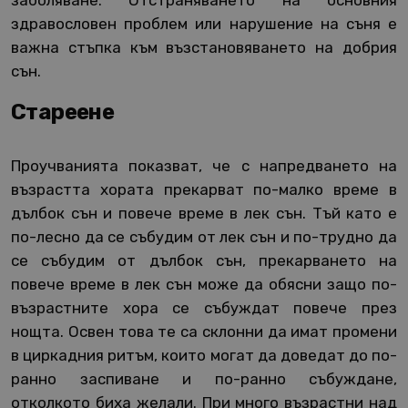
заболяване. Отстраняването на основния
здравословен проблем или нарушение на съня е
важна стъпка към възстановяването на добрия
сън.
Стареене
Проучванията показват, че с напредването на
възрастта хората прекарват по-малко време в
дълбок сън и повече време в лек сън. Тъй като е
по-лесно да се събудим от лек сън и по-трудно да
се събудим от дълбок сън, прекарването на
повече време в лек сън може да обясни защо по-
възрастните хора се събуждат повече през
нощта. Освен това те са склонни да имат промени
в циркадния ритъм, които могат да доведат до по-
ранно заспиване и по-ранно събуждане,
отколкото биха желали. При много възрастни над